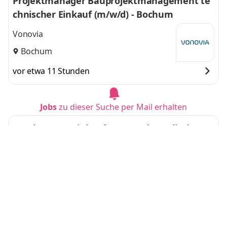
Projektmanager Bauprojektmanagement te
chnischer Einkauf (m/w/d) - Bochum
Vonovia
Bochum
vor etwa 11 Stunden
Jobs
zu dieser Suche per Mail erhalten
Local Buyer / Einkäufer (m/w/d) - Indirekter E
inkauf
KNDS
Kassel
vor 1 Tag
Leitung Import/Einkauf (m/w/d) in Vollzeit