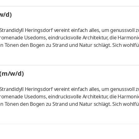
rt: Vollzeit Aufgaben Du stellst einen reibungslosen Service
te individuell und stehst als Ansprechpartner zur Verfügun
w/d)
trandidyll Heringsdorf vereint einfach alles, um genussvoll 
Promenade Usedoms, eindrucksvolle Architektur, die Harmoni
en Tönen den Bogen zu Strand und Natur schlägt. Sich wohlfüh
ort, ausgezeichneter Küche, dem PURIA Spa mit beheiztem Poo
: Vollzeit Aufgaben Die Ostsee ist in vielerlei Hinsicht einziga
er beliebtes Restaurant Giardino. Einfach der perfekte Ra
(m/w/d)
trandidyll Heringsdorf vereint einfach alles, um genussvoll 
Promenade Usedoms, eindrucksvolle Architektur, die Harmoni
en Tönen den Bogen zu Strand und Natur schlägt. Sich wohlfüh
ort, ausgezeichneter Küche, dem PURIA Spa mit beheiztem Poo
rt: Vollzeit Aufgaben Reinigung der Zimmer, Flure, Etagenoff
en Etagen und in den Office-Bereichen Tägliche Kontrolle de