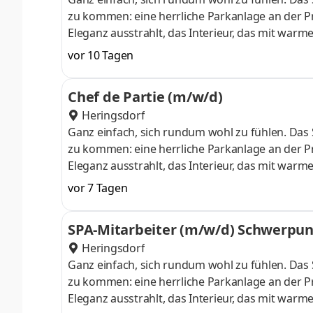
zu kommen: eine herrliche Parkanlage an der 
Eleganz ausstrahlt, das Interieur, das mit warm
hier ganz leicht – mit 4-Sterne-Superior-Komf
vor 10 Tagen
einer herzlichen Gastfreundschaft. Anstellung
Getränkeausgabe Fachgerechtes Zapfen von Bier
Chef de Partie (m/w/d)
und Mixgetränken nach Rezept
Heringsdorf
Ganz einfach, sich rundum wohl zu fühlen. Das S
zu kommen: eine herrliche Parkanlage an der 
Eleganz ausstrahlt, das Interieur, das mit warm
hier ganz leicht – mit 4-Sterne-Superior-Komf
vor 7 Tagen
einer herzlichen Gastfreundschaft. Anstellungs
Könnens ausleben. Ob à la carte, Menü oder Bu
SPA-Mitarbeiter (m/w/d) Schwerpu
stellst die fachgerechte Produktl
Heringsdorf
Ganz einfach, sich rundum wohl zu fühlen. Das S
zu kommen: eine herrliche Parkanlage an der 
Eleganz ausstrahlt, das Interieur, das mit warm