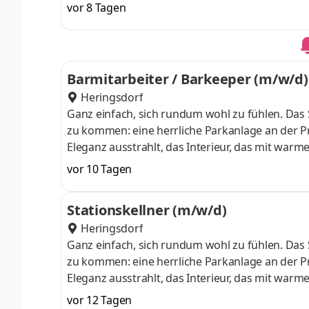
hier ganz leicht – mit 4-Sterne-Superior-Komf
vor 8 Tagen
einer herzlichen Gastfreundschaft. Anstellungsa
qualifizierten und ordnungsgemäßen Ablauf im 
aktiv in der Kabine mit Du betreust
Barmitarbeiter / Barkeeper (m/w/d)
Heringsdorf
Ganz einfach, sich rundum wohl zu fühlen. Das S
zu kommen: eine herrliche Parkanlage an der 
Eleganz ausstrahlt, das Interieur, das mit warm
hier ganz leicht – mit 4-Sterne-Superior-Komf
vor 10 Tagen
einer herzlichen Gastfreundschaft. Anstellungsa
Theke und an den Tischen sicher. Bereite Getr
Stationskellner (m/w/d)
Gäste und spreche indiv
Heringsdorf
Ganz einfach, sich rundum wohl zu fühlen. Das S
zu kommen: eine herrliche Parkanlage an der 
Eleganz ausstrahlt, das Interieur, das mit warm
hier ganz leicht – mit 4-Sterne-Superior-Komf
vor 12 Tagen