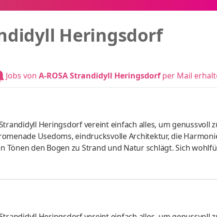
ndidyll Heringsdorf
Jobs von
A-ROSA Strandidyll Heringsdorf
per Mail erhal
trandidyll Heringsdorf vereint einfach alles, um genussvoll 
Promenade Usedoms, eindrucksvolle Architektur, die Harmoni
en Tönen den Bogen zu Strand und Natur schlägt. Sich wohlfüh
ort, ausgezeichneter Küche, dem PURIA Spa mit beheiztem Poo
art: Vollzeit Aufgaben Zubereitung verschiedenster nationale
glichen Arbeitsablauf in der Küche Ordnung und Mithilfe im g
trandidyll Heringsdorf vereint einfach alles, um genussvoll 