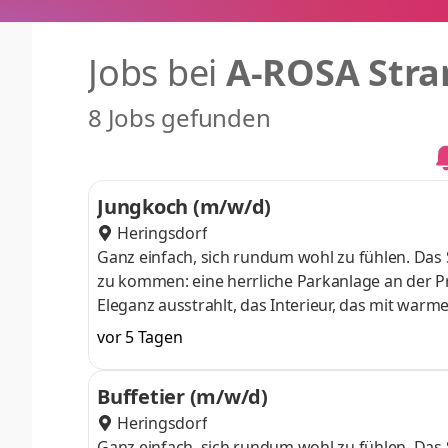
Jobs bei
A-ROSA Stra
8 Jobs gefunden
Jungkoch (m/w/d)
Heringsdorf
Ganz einfach, sich rundum wohl zu fühlen. Das S
zu kommen: eine herrliche Parkanlage an der 
Eleganz ausstrahlt, das Interieur, das mit warm
hier ganz leicht – mit 4-Sterne-Superior-Komf
vor 5 Tagen
einer herzlichen Gastfreundschaft. Anstellungs
internationaler Speisen Aktive Mitarbeit im tä
Buffetier (m/w/d)
Küchenbereich Sichers
Heringsdorf
Ganz einfach, sich rundum wohl zu fühlen. Das S