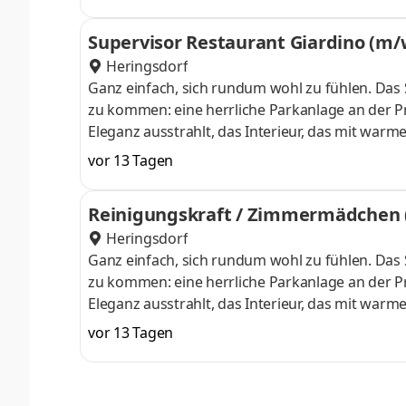
einer herzlichen Gastfreundschaft. Anstellungsa
des Abendservicessicher Du betreust unsere Gäs
Supervisor Restaurant Giardino (m/
bereitest das Mise-en-p
Heringsdorf
Ganz einfach, sich rundum wohl zu fühlen. Das S
zu kommen: eine herrliche Parkanlage an der 
Eleganz ausstrahlt, das Interieur, das mit warm
hier ganz leicht – mit 4-Sterne-Superior-Komf
vor 13 Tagen
einer herzlichen Gastfreundschaft. Anstellungsart
auch das einmalig schöne Panorama rund um uns
Reinigungskraft / Zimmermädchen 
eine kulinarische
Heringsdorf
Ganz einfach, sich rundum wohl zu fühlen. Das S
zu kommen: eine herrliche Parkanlage an der 
Eleganz ausstrahlt, das Interieur, das mit warm
hier ganz leicht – mit 4-Sterne-Superior-Komf
vor 13 Tagen
einer herzlichen Gastfreundschaft. Anstellungsa
Aufzüge sowie für Ordnung und Sicherheit auf d
Ausstattungsgegenstände auf