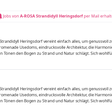
ort, ausgezeichneter Küche, dem PURIA Spa mit beheiztem Poo
rt: Vollzeit Aufgaben Du sorgst für einen reibungslosen,
SPA-ROSA Du arbeitest sowohl operativ im Tagesgeschäft al
Jobs von
A-ROSA Strandidyll Heringsdorf
per Mail erhal
trandidyll Heringsdorf vereint einfach alles, um genussvoll 
Promenade Usedoms, eindrucksvolle Architektur, die Harmoni
en Tönen den Bogen zu Strand und Natur schlägt. Sich wohlfüh
ort, ausgezeichneter Küche, dem PURIA Spa mit beheiztem Poo
rt: Vollzeit Aufgaben Stelle einen reibungslosen Serviceablau
änke und Cocktails gemäß der A-ROSA Standards vor Berate u
trandidyll Heringsdorf vereint einfach alles, um genussvoll 
Promenade Usedoms, eindrucksvolle Architektur, die Harmoni
en Tönen den Bogen zu Strand und Natur schlägt. Sich wohlfüh
ort, ausgezeichneter Küche, dem PURIA Spa mit beheiztem Poo