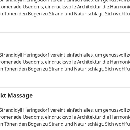
Promenade Usedoms, eindrucksvolle Architektur, die Harmoni
en Tönen den Bogen zu Strand und Natur schlägt. Sich wohlfüh
ort, ausgezeichneter Küche, dem PURIA Spa mit beheiztem Poo
sart: Vollzeit Aufgaben Entgegennahme von Bestellungen und
, Bereitstellung von alkoholischen sowie alkoholfreien Getr
trandidyll Heringsdorf vereint einfach alles, um genussvoll 
Promenade Usedoms, eindrucksvolle Architektur, die Harmoni
en Tönen den Bogen zu Strand und Natur schlägt. Sich wohlfüh
ort, ausgezeichneter Küche, dem PURIA Spa mit beheiztem Poo
art: Vollzeit Aufgaben Du kannst die ganze Bandbreite Deines
ffet Du arbeitest eigenständig auf dem entsprechenden Pos
nkt Massage
trandidyll Heringsdorf vereint einfach alles, um genussvoll 
Promenade Usedoms, eindrucksvolle Architektur, die Harmoni
en Tönen den Bogen zu Strand und Natur schlägt. Sich wohlfüh