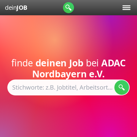
dein
JOB
finde
deinen Job
bei
ADAC
Nordbayern e.V.