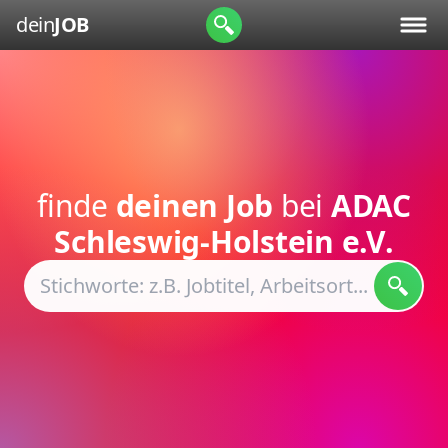
dein
JOB
finde
deinen Job
bei
ADAC
Schleswig-Holstein e.V.