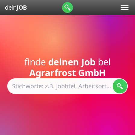
dein
JOB
finde
deinen Job
bei
Agrarfrost GmbH