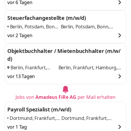
Saarbrücken, München,
München, Augsburg,
vor 6 Tagen
Augsburg, Nürnberg,
Nürnberg, Stuttgart
und 4
Stuttgart
,
weitere
Steuerfachangestellte (m/w/d)
Berlin, Potsdam, Bonn,
Berlin, Potsdam, Bonn,
Dortmund, Frankfurt,
Dortmund, Frankfurt,
vor 2 Tagen
Hamburg, Köln
,
Hamburg, Köln
und 4
weitere
Objektbuchhalter / Mietenbuchhalter (m/w/
d)
Berlin, Frankfurt,
Berlin, Frankfurt, Hamburg,
Hamburg, München
,
München
und 2 weitere
vor 13 Tagen
Jobs von
Amadeus FiRe AG
per Mail erhalten
Payroll Spezialist (m/w/d)
Dortmund, Frankfurt,
Dortmund, Frankfurt,
Hamburg, Hannover,
Hamburg, Hannover,
vor 1 Tag