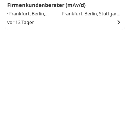
Firmenkundenberater (m/w/d)
Frankfurt, Berlin,
Frankfurt, Berlin, Stuttgart,
Stuttgart, Düsseldorf,
Düsseldorf, Köln, Hamburg,
vor 13 Tagen
Köln, Hamburg,
München, Mannheim,
München, Mannheim,
Nürnberg, Bremen, Bonn
Nürnberg, Bremen,
und 9 weitere
Bonn
,