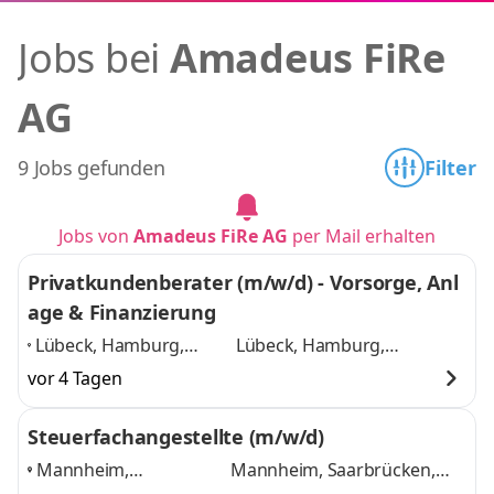
Jobs bei
Amadeus FiRe
AG
9 Jobs gefunden
Filter
Jobs von
Amadeus FiRe AG
per Mail erhalten
Privatkundenberater (m/w/d) - Vorsorge, Anl
age & Finanzierung
Lübeck, Hamburg,
Lübeck, Hamburg,
Lüneburg, Kiel,
Lüneburg, Kiel,
vor 4 Tagen
Ahrensburg, Bad
Ahrensburg, Bad Oldesloe,
Oldesloe, Trittau,
Trittau, Rostock, Pinneberg,
Steuerfachangestellte (m/w/d)
Rostock, Pinneberg,
Neumünster
und 8 weitere
Mannheim,
Mannheim, Saarbrücken,
Neumünster
,