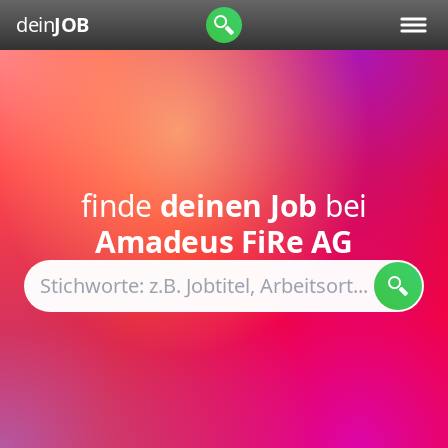
dein
JOB
finde
deinen Job
bei
Amadeus FiRe AG