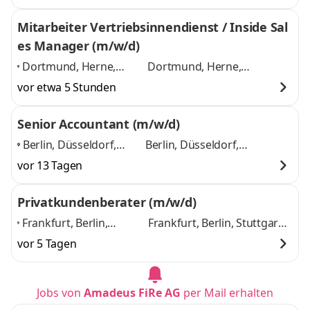
Mannheim, Mainz,
Mannheim, Mainz,
München
,
München
und 5 weitere
Mitarbeiter Vertriebsinnendienst / Inside Sal
es Manager (m/w/d)
Dortmund, Herne,
Dortmund, Herne,
Düsseldorf, Bremen,
Düsseldorf, Bremen, Bonn,
vor etwa 5 Stunden
Bonn, Karlsruhe,
Karlsruhe, Pforzheim,
Pforzheim, Bielefeld,
Bielefeld, Aachen, Hannover
Senior Accountant (m/w/d)
Aachen, Hannover
,
und 8 weitere
Berlin, Düsseldorf,
Berlin, Düsseldorf,
Wuppertal, Frankfurt,
Wuppertal, Frankfurt,
vor 13 Tagen
München, Augsburg,
München, Augsburg,
Stuttgart
,
Stuttgart
und 5 weitere
Privatkundenberater (m/w/d)
Frankfurt, Berlin,
Frankfurt, Berlin, Stuttgart,
Stuttgart, Düsseldorf,
Düsseldorf, Köln, Hamburg,
vor 5 Tagen
Köln, Hamburg,
München, Mannheim,
München, Mannheim,
Nürnberg, Bremen, Bonn
Nürnberg, Bremen,
und 9 weitere
Jobs von
Amadeus FiRe AG
per Mail erhalten
Bonn
,