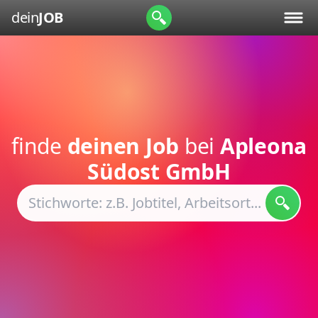
dein
JOB
finde
deinen Job
bei
Apleona
Südost GmbH