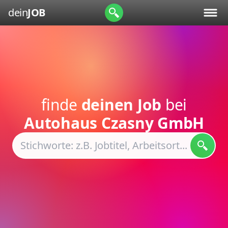
dein
JOB
finde
deinen Job
bei
Autohaus Czasny GmbH