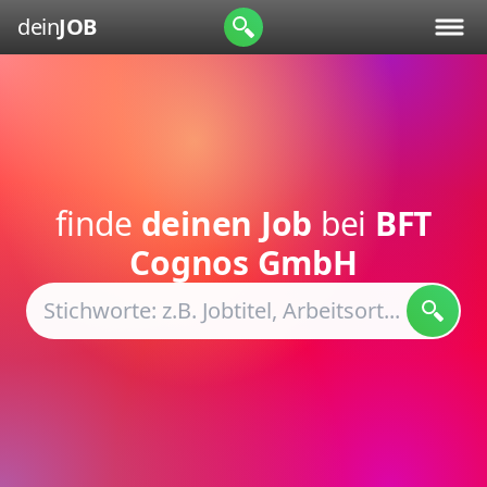
dein
JOB
finde
deinen Job
bei
BFT
Cognos GmbH