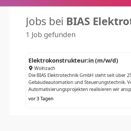
Jobs bei
BIAS Elektr
1 Job gefunden
Elektrokonstrukteur:in (m/w/d)
Wolnzach
Die BIAS Elektrotechnik GmbH steht seit über 25
Gebäudeautomation und Steuerungstechnik. Von 
Automatisierungsprojekten realisieren wir ans
zuverlässig, modern und zukunftsorientiert.Bei
vor 3 Tagen
die Umsetzung bis zur Inbetriebnahme. Kurze 
Mentalität prägen unseren Arbeitsalltag.Warum 
bieten Ihnen abwechslungsreiche Projekte, tec