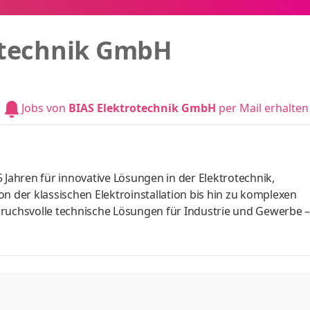
otechnik GmbH
Jobs von
BIAS Elektrotechnik GmbH
per Mail erhalten
 Jahren für innovative Lösungen in der Elektrotechnik,
der klassischen Elektroinstallation bis hin zu komplexen
pruchsvolle technische Lösungen für Industrie und Gewerbe –
 uns begleitet ein festes Team unsere Projekte von der Planu
Entscheidungswege, ein starkes Miteinander und echte Hand
BIAS? Weil Sie bei uns nicht nur ausführen, sondern mitgesta
hnische He