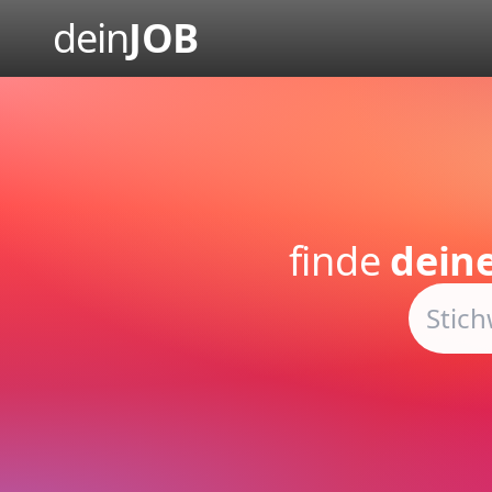
dein
JOB
finde
dein