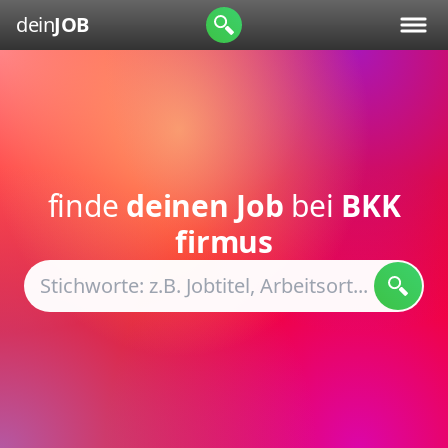
dein
JOB
finde
deinen Job
bei
BKK
firmus