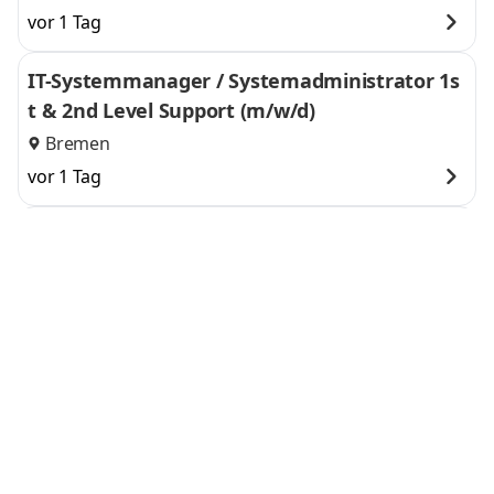
vor 1 Tag
IT-Systemmanager / Systemadministrator 1s
t & 2nd Level Support (m/w/d)
Bremen
vor 1 Tag
Hochschulabsolventen (m/w/d) – im Gesundh
eitswesen
Osnabrück
vor 2 Tagen
Kundenberater Auslandsrecht – Spezialist für
internationales Sozialversicherungsrecht (m/
w/d)
Essen
vor 2 Tagen