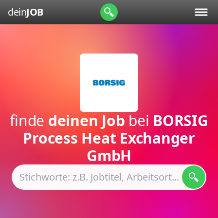
dein
JOB
finde
deinen Job
bei
BORSIG
Process Heat Exchanger
GmbH