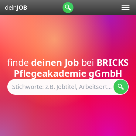
dein
JOB
finde
deinen Job
bei
BRICKS
Pflegeakademie gGmbH