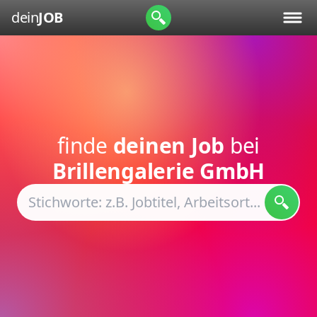
dein
JOB
finde
deinen Job
bei
Brillengalerie GmbH