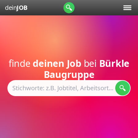
dein
JOB
finde
deinen Job
bei
Bürkle
Baugruppe