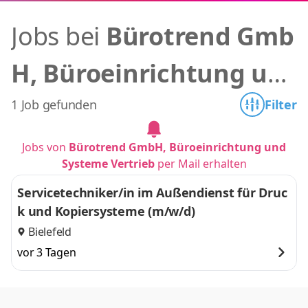
Jobs bei
Bürotrend Gmb
H, Büroeinrichtung un
d Systeme Vertrieb
1 Job gefunden
Filter
Jobs von
Bürotrend GmbH, Büroeinrichtung und
Systeme Vertrieb
per Mail erhalten
Servicetechniker/in im Außendienst für Druc
k und Kopiersysteme (m/w/d)
Bielefeld
vor 3 Tagen