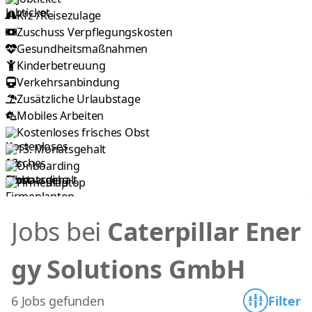
Kfz-/Reisezulage
Zuschuss Verpflegungskosten
Gesundheits­maßnahmen
Kinderbetreuung
Verkehrsanbindung
Zusätzliche Urlaubstage
Mobiles Arbeiten
Kostenloses frisches Obst
13. Monatsgehalt
Onboarding
Firmenlaptop
Jobs bei
Caterpillar Ener
gy Solutions GmbH
6 Jobs gefunden
Filter