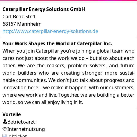
Caterpillar Energy Solutions GmbH
Carl-Benz-Str. 1
68167
Mannheim
http://www.caterpillar-energy-solutions.de
Your Work Shapes the World at Caterpillar Inc.
When you join Caterpillar, you're joining a global team who
cares not just about the work we do – but also about each
other. We are the makers, prob­lem solvers, and future
world buil­ders who are crea­ting stronger, more sustai­
nable communi­ties. We don't just talk about pro­gress and
inno­vation here – we make it happen, with our customers,
where we work and live. Together, we are buil­ding a better
world, so we can all enjoy living in it.
Vorteile
Betriebsarzt
Internetnutzung
Jobticket