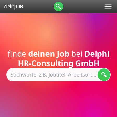
dein
JOB
finde
deinen Job
bei
Delphi
HR-Consulting GmbH