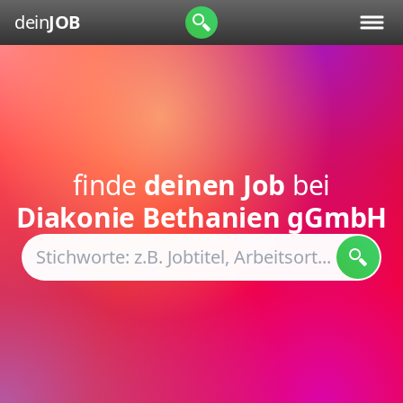
dein
JOB
finde
deinen Job
bei
Diakonie Bethanien gGmbH