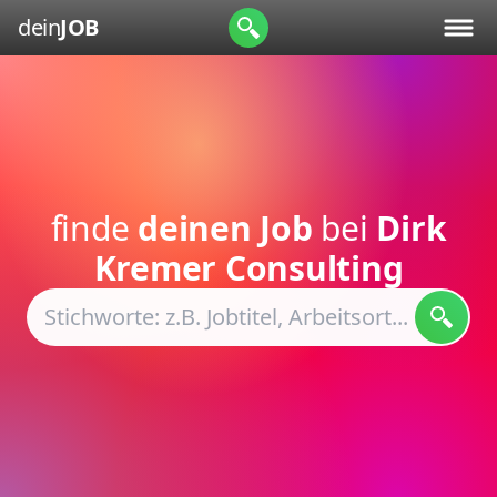
dein
JOB
finde
deinen Job
bei
Dirk
Kremer Consulting