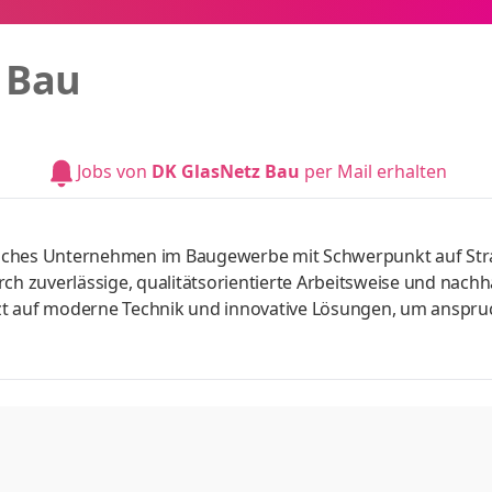
 Bau
Jobs von
DK GlasNetz Bau
per Mail erhalten
ändisches Unternehmen im Baugewerbe mit Schwerpunkt auf St
ch zuverlässige, qualitätsorientierte Arbeitsweise und nachh
zt auf moderne Technik und innovative Lösungen, um anspru
t umzusetzen. Dabei legen wir großen Wert auf Sicherheit,
nserer Mitarbeitenden.Wenn Sie eine abwechslungsreiche Tät
Umfeld legen, sind Sie bei uns genau richtig. Wir bieten Ihne