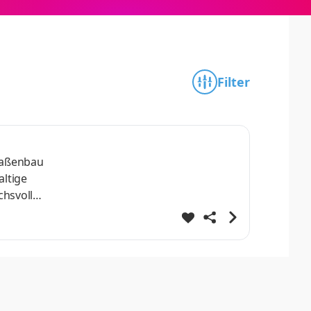
Filter
raßenbau
altige
chsvolle
igkeit im
n die