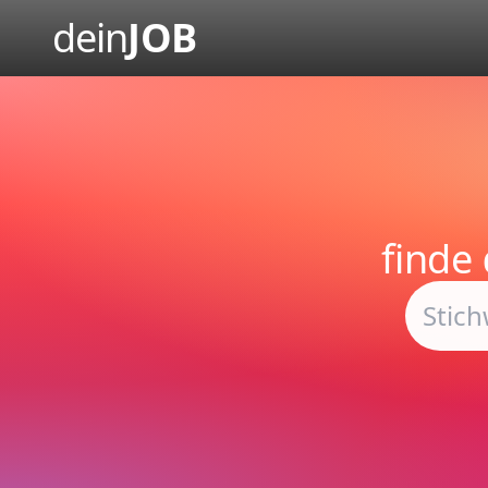
dein
JOB
finde