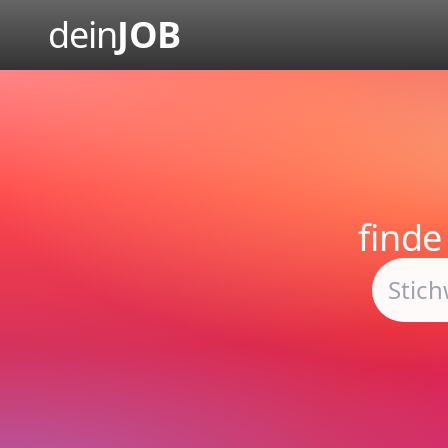
dein
JOB
find