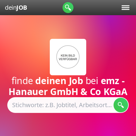
dein
JOB
finde
deinen Job
bei
emz -
Hanauer GmbH & Co KGaA