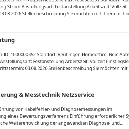
ng Strom Anstellungsart: Festanstellung Arbeitszeit: Vollzeit
: 03.08.2026 Stellenbeschreibung Sie möchten mit Ihrem techn
 und sich aktiv im Netz­service einbringen? Sie sind ehrgeizig,
– dabei sind Arbeits­schutz­maß­nahmen für Sie selbst­ver­stän
chst­möglichen Zeitpunkt als Meister / Techniker (m/w/d)
htung
n-ID: 1000000352 Standort: Reutlingen Homeoffice: Nein Abte
stellungsart: Festanstellung Arbeitszeit: Vollzeit Einstiegsle
rittstermin: 03.08.2026 Stellenbeschreibung Sie möchten mit 
ergie­versorgung leisten? Dann werden Sie Teil unseres Teams
-Mess­einrichtung. Über uns Wir, die FairNetz GmbH, sind der
en in der Region und sorgen mit rund 400 Mitarbeitern für d
sierung & Messtechnik Netzservice
führung von Kabelfehler- und Diagnosemessungen im
g eines Bewertungsverfahrens Einführung erforderlicher 
liche Weiterentwicklung der angewandten Diagnose- und