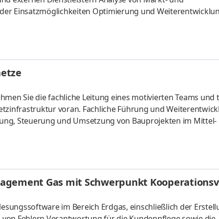
der Einsatzmöglichkeiten Optimierung und Weiterentwicklu
rds Eigenständige Bearbeitung von GIS-Anforderungen sowie
, Einführung und Pflege komplexer DV-Anwendungen und GIS-
netze
hmen Sie die fachliche Leitung eines motivierten Teams und 
infrastruktur voran. Fachliche Führung und Weiterentwick
ung, Steuerung und Umsetzung von Bauprojekten im Mittel-
 von Netzbaumaßnahmen - von der Projektierung über Kalku
tion
nagement Gas mit Schwerpunkt Kooperationsv
sungssoftware im Bereich Erdgas, einschließlich der Erstel
 von Fehlern Verantwortung für die Kundenpflege sowie die