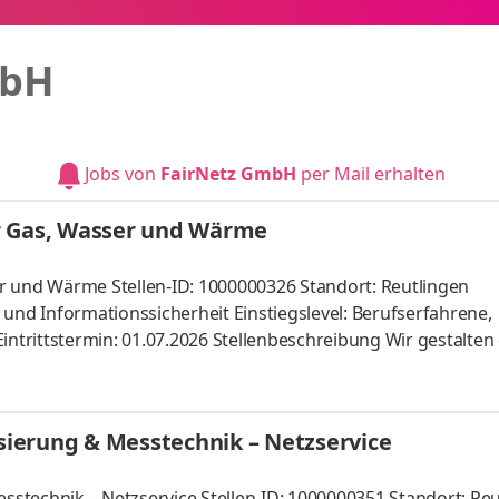
mbH
Jobs von
FairNetz GmbH
per Mail erhalten
r Gas, Wasser und Wärme
r und Wärme Stellen-ID: 1000000326 Standort: Reutlingen
 und Informationssicherheit Einstiegslevel: Berufserfahrene,
intrittstermin: 01.07.2026 Stellenbeschreibung Wir gestalten 
her, effizient und zunehmend digital. Werden Sie Teil unser
inen zentralen Bereich unseres Netz­betriebs. Über uns Wir, 
lingen sowie in vielen Kommunen in der Region und sorgen m
isierung & Messtechnik – Netzservice
h­h
esstechnik – Netzservice Stellen-ID: 1000000351 Standort: Re