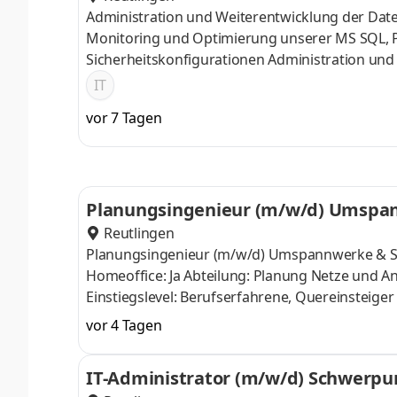
Administration und Weiterentwicklung der Dat
Monitoring und Optimierung unserer MS SQL,
Sicherheitskonfigurationen Administration 
energiewirtschaftlichen Umfeld Sicherstellung 
IT
sowie Unterstützung der Fachbereiche
vor 7 Tagen
Planungsingenieur (m/w/d) Umspa
Reutlingen
Planungsingenieur (m/w/d) Umspannwerke & St
Homeoffice: Ja Abteilung: Planung Netze und Anl
Einstiegslevel: Berufserfahrene, Quereinsteiger
Energiewende stellt neue Anforderungen an un
vor 4 Tagen
Mittelspannungsnetze sowie unserer Umspannw
elektrotechnische Fachplanung übernehmen, die
IT-Administrator (m/w/d) Schwerp
Projektleitung zusammenarbeiten? Dann suchen