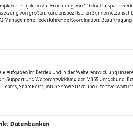
komplexen Projekten zur Errichtung von 110-kV-Umspannwer
msetzung von großen, kundenspezifischen Sondernetzanschl
AI-Management: Federführende Koordination, Beauftragung
AI (LPH 1-9) als maßgebliche Leitlinie Vertrags- und
ternen Fachbereichen bei der Vorbereitung und Durchführ
em SektVO, Analyse von Projektabweichungen, Vertragsste
ale Aufgaben im Betrieb und in der Weiterentwicklung unser
ion, Support und Weiterentwicklung der M365 Umgebung: B
e, Teams, SharePoint, Intune sowie User und Lizenzverwaltun
emlandschaft: Betrieb, Monitoring und Optimierung unserer
ts, inklusive Patchmanagement und Sicherheitskonfiguratio
unkt Datenbanken