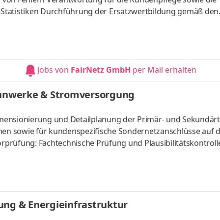
Statistiken Durchführung der Ersatzwertbildung gemäß den
ung der Dienstleistung für externe Auftraggeber Bilanzieru
emäß den aktuellen Vereinbarungen und Bilanzierungsregel
Jobs von
FairNetz GmbH
per Mail erhalten
nnwerke & Stromversorgung
mensionierung und Detailplanung der Primär- und Sekundär
en sowie für kundenspezifische Sondernetzanschlüsse auf 
prüfung: Fachtechnische Prüfung und Plausibilitätskontroll
le Leistungsphasen der HOAI zur Vorbereitung der finalen Fre
ung & Energieinfrastruktur