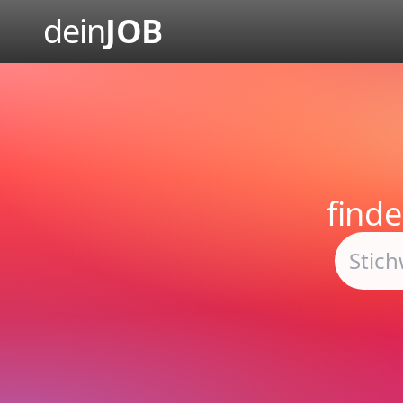
dein
JOB
find