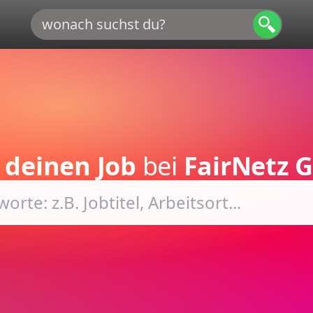
e
deinen Job
bei
FairNetz