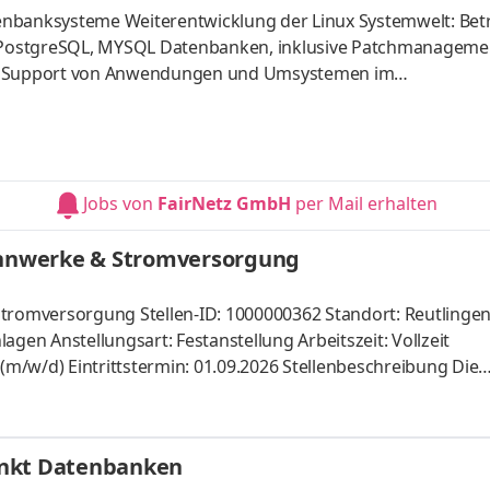
enbanksysteme Weiterentwicklung der Linux Systemwelt: Betr
 PostgreSQL, MYSQL Datenbanken, inklusive Patchmanageme
und Support von Anwendungen und Umsystemen im
eines reibungslosen Betriebs, Fehleranalyse, Schnittstellenb
Jobs von
FairNetz GmbH
per Mail erhalten
nnwerke & Stromversorgung
romversorgung Stellen-ID: 1000000362 Standort: Reutlinge
agen Anstellungsart: Festanstellung Arbeitszeit: Vollzeit
 (m/w/d) Eintrittstermin: 01.09.2026 Stellenbeschreibung Die
sere Stromnetze. Deshalb treiben wir den Ausbau der Hoch-
erke und Schwerpunktstationen voran. Sie wollen die
 technische Qualität unserer Anlagen sichern und eng mit d
unkt Datenbanken
 wir Sie als Planungsingenieur (m/w