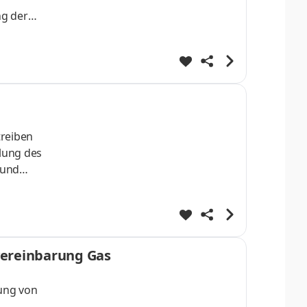
ng der
treiben
lung des
 und
lation
ereinbarung Gas
lung von