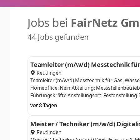
Jobs bei
FairNetz G
44 Jobs gefunden
Teamleiter (m/w/d) Messtechnik fü
Reutlingen
Teamleiter (m/w/d) Messtechnik für Gas, Wasse
Homeoffice: Nein Abteilung: Messstellenbetrieb
Führungskräfte Anstellungsart: Festanstellung E
Energie- und Wasserversorgung von morgen – sic
vor 8 Tagen
Teams und über­nehmen Sie Verant­wortung für e
FairNetz GmbH, sind der Netz­betreiber in Reut
Meister / Techniker (m/w/d) Digital
400 Mitarbeitern für den zuver­lässigen und nac
Reutlingen
Meister / Techniker (m/w/d) Digitalisierung & M