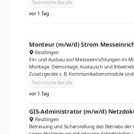
Fehlermessverfahren Verantwortung für die eff
Technische Berufe
Veranlassung angemessener Maßnahmen bei ein
vor 1 Tag
Reutlingen
Monteur (m/w/d) Strom Messeinric
Reutlingen
Ein- und Ausbau von Messeeinrichtungen im Mi
Montage, Demontage, Austausch und Inbetrie
Zusatzgeräte z. B. Kommunikationsmodule und 
Messeinrichtungen sowie Überwachung und B
Technische Berufe
Messeinrichtungen und zugehörigen Datenfern
vor 1 Tag
Elektroniker (m/w/d) oder vergleichbare Qualifi
GIS-Administrator (m/w/d) Netzdo
Reutlingen
Betreuung und Sicherstellung des Betriebs de
sowie Abstimmung mit internen Schnittstellen 