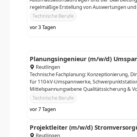
regelmäßige Erstellung von Auswertungen und 
technischen Vorgaben (DVGW G 685) und Erbring
Technische Berufe
Gasmengen im Netzgebiet der FairNetz GmbH g
vor 3 Tagen
Gassektor (GaBi Gas)
Planungsingenieur (m/w/d) Umspa
Reutlingen
Technische Fachplanung: Konzeptionierung, Di
für 110-kV-Umspannwerke, Schwerpunktstation
Mittelspannungsebene Qualitätssicherung & Vor
komplexer Pläne externer Dienstleister über al
Technische Berufe
durch die Abteilungs- und Projektleitung
vor 7 Tagen
Projektleiter (m/w/d) Stromversorg
Reutlingen