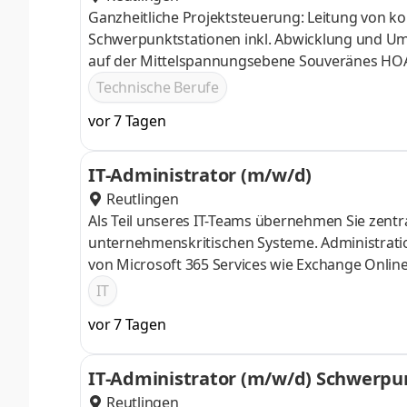
Ganzheitliche Projektsteuerung: Leitung von 
Schwerpunktstationen inkl. Abwicklung und U
auf der Mittelspannungsebene Souveränes HO
Qualitätssicherung aller Leistungsphasen der HO
Technische Berufe
Nachtragsmanagement: Abstimmung mit den in
vor 7 Tagen
komplexer EU-Ausschreibungsverfahren nach d
und -nachhandlungen mit Externen
IT-Administrator (m/w/d)
Reutlingen
Als Teil unseres IT-Teams übernehmen Sie zentr
unternehmenskritischen Systeme. Administrat
von Microsoft 365 Services wie Exchange Onlin
Administration und Weiterentwicklung der Syst
IT
Windows- und Linux Server und Windows- Clien
vor 7 Tagen
IT-Administrator (m/w/d) Schwerp
Reutlingen