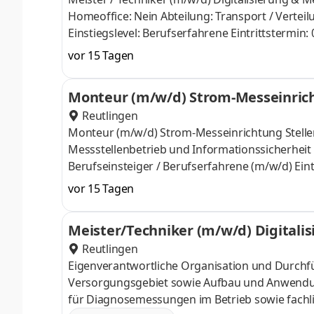
Homeoffice: Nein Abteilung: Transport / Verteilu
Einstiegslevel: Berufserfahrene Eintrittstermin
Können einen zuver­lässigen Netz­betrieb sichern
vor 15 Tagen
lösungs­orientiert und arbeiten gerne analytisch 
kein Hindernis? Dann verstärken Sie uns zum nä
Monteur (m/w/d) Strom-Messeinric
Digitalisierung & Mess­techn
Reutlingen
Monteur (m/w/d) Strom-Mess­einrichtung Stelle
Messstellenbetrieb und Informationssicherheit An
Berufseinsteiger / Berufserfahrene (m/w/d) Eint
Arbeit einen Beitrag zu einer zuver­lässigen En
vor 15 Tagen
unter­stützen Sie uns als Monteur (m/w/d) Strom
betreiber in Reutlingen sowie in vielen Kommun
Meister/Techniker (m/w/d) Digitali
lässigen und nach­halt
Reutlingen
Eigenverantwortliche Organisation und Durch
Versorgungsgebiet sowie Aufbau und Anwendun
für Diagnosemessungen im Betrieb sowie fach