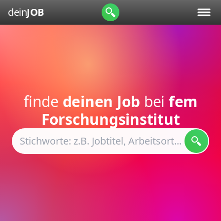
dein
JOB
finde
deinen Job
bei
fem
Forschungsinstitut