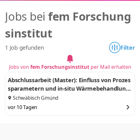
Jobs bei
fem Forschung
sinstitut
1 Job gefunden
Filter
Jobs von
fem Forschungsinstitut
per Mail erhalten
Abschlussarbeit (Master): Einfluss von Prozes
sparametern und in-situ Wärmebehandlung
auf die Mikrostruktur additiv gefertigter Kup
Schwäbisch Gmünd
ferlegierungen
vor 10 Tagen