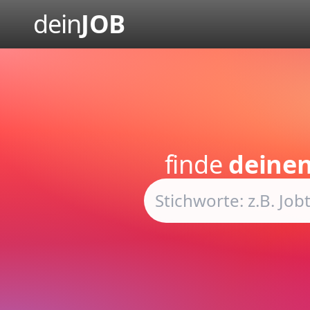
dein
JOB
finde
deinen