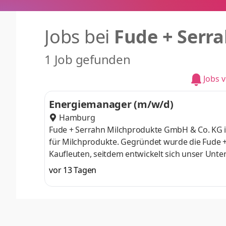
Jobs bei
Fude + Serr
1 Job gefunden
Jobs 
Energiemanager (m/w/d)
Hamburg
Fude + Serrahn Milchprodukte GmbH & Co. KG i
für Milchprodukte. Gegründet wurde die Fude
Kaufleuten, seitdem entwickelt sich unser Unte
Hauptverwaltung befindet sich im Herzen Hambu
vor 13 Tagen
Europa. Die Mischung aus einem weltweit gut 
Produktionsstätten für hochwertige Molkereipro
Marktgeschehen professionell teilzunehmen un