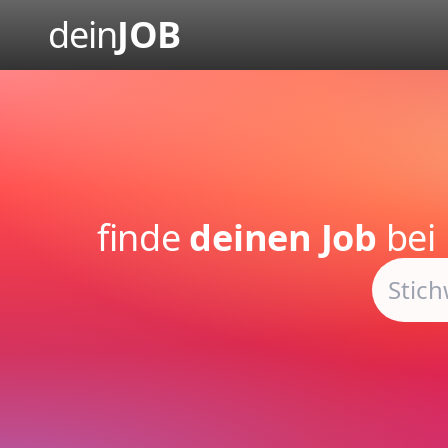
dein
JOB
finde
deinen Job
bei