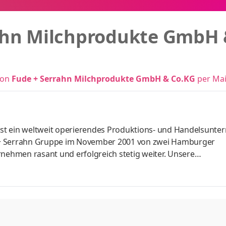
ahn Milchprodukte GmbH 
von
Fude + Serrahn Milchprodukte GmbH & Co.KG
per Mai
st ein weltweit operierendes Produktions- und Handelsunt
 + Serrahn Gruppe im November 2001 von zwei Hamburger
rnehmen rasant und erfolgreich stetig weiter. Unsere
rgs und unsere Molkereien sind verteilt in ganz Deutschla
vernetzten Handelshaus und unseren neun eigenen
dukte bieten viele Vorteile, um an einem sich schnell änder
d mit zu wachsen. Aufgaben Verstärkung d