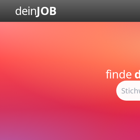
dein
JOB
finde