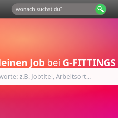
deinen Job
bei
G-FITTING