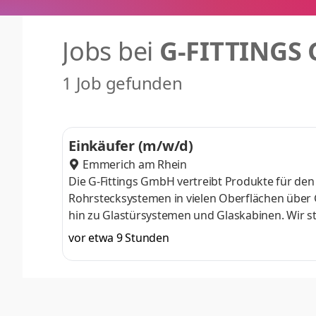
Jobs bei
G-FITTINGS
1 Job gefunden
Einkäufer (m/w/d)
Emmerich am Rhein
Die G-Fittings GmbH vertreibt Produkte für den
Rohrstecksystemen in vielen Oberflächen über 
hin zu Glastürsystemen und Glaskabinen. Wir 
und beliefern unsere Kunden in ganz Europa.Z
vor etwa 9 Stunden
Zeitpunkt einenEinkäufer (m/w/d) für unseren 
abgeschlossene kaufmännische Ausbildung oder
Einkauf, idealerweise im internationalen Besc