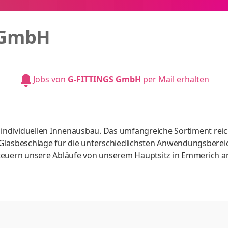
 GmbH
Jobs von
G-FITTINGS GmbH
per Mail erhalten
 individuellen Innenausbau. Das umfangreiche Sortiment reic
Glasbeschläge für die unterschiedlichsten Anwendungsberei
steuern unsere Abläufe von unserem Hauptsitz in Emmerich 
ur Verstärkung unseres Teams suchen wir zum nächstmöglic
Standort in Emmerich am Rhein. Aufgaben Erfolgreich
 eine vergleichbare QualifikationMehrjährige Berufserfahr
haffungsumfeld