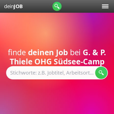
dein
JOB
finde
deinen Job
bei
G. & P.
Thiele OHG Südsee-Camp