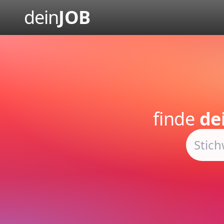
dein
JOB
finde
de