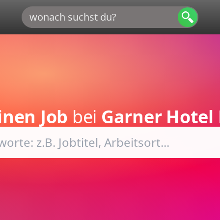
inen Job
bei
Garner Hote