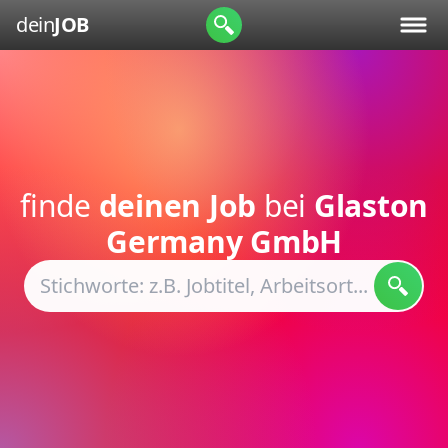
dein
JOB
finde
deinen Job
bei
Glaston
Germany GmbH