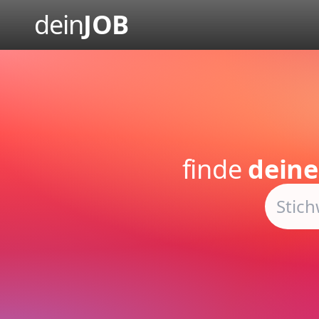
dein
JOB
finde
deine