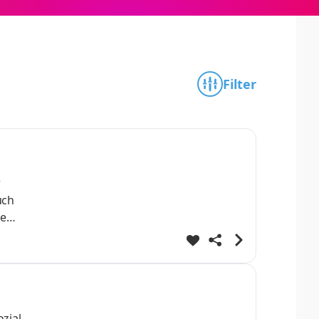
Filter
n
r
uch
de
leistet
zial-