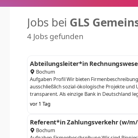
Jobs bei
GLS Gemein
4 Jobs gefunden
Abteilungsleiter*in Rechnungswes
Bochum
Aufgaben Profil Wir bieten Firmenbeschreibung 
ausschließlich sozial-ökologische Projekte und
transparent. Als einzige Bank in Deutschland le
Gemeinschaft, die Zukunft aktiv mitgestaltet. Hi
vor 1 Tag
Gesamtverantwortung für die verlässliche, reg
Konzernabschlüsse der Bank. Sie stellt die Qual
Referent*in Zahlungsverkehr (w/m/d
damit Transparenz gegenüber internen Entsch
Bochum
Aufgaben Firmenbeschreibung Wir sind Pionierin 