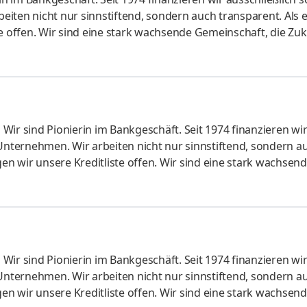
iten nicht nur sinnstiftend, sondern auch transparent. Als e
te offen. Wir sind eine stark wachsende Gemeinschaft, die Zu
s!Die Funktion Referent*in Zahlungsverkehr gewährleistet die
ung nationaler und internationaler Zahlungsströme. Als
t unterstützt sie Fachbereiche und Kund*innen fachlich, siche
Wir sind Pionierin im Bankgeschäft. Seit 1974 finanzieren wi
 Unternehmen. Wir arbeiten nicht nur sinnstiftend, sondern a
gen wir unsere Kreditliste offen. Wir sind eine stark wachsen
er erfährst Du mehr zu uns! Als Referent*in in der Bilanzanal
und analysieren die wirtschaftlichen Verhältnisse unserer
Mit dieser Aufgabe tragen Sie aktiv dazu bei, aufsichtsrecht
Wir sind Pionierin im Bankgeschäft. Seit 1974 finanzieren wi
 Unternehmen. Wir arbeiten nicht nur sinnstiftend, sondern a
gen wir unsere Kreditliste offen. Wir sind eine stark wachsen