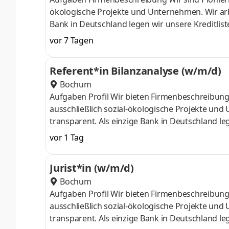
ökologische Projekte und Unternehmen. Wir arbe
Bank in Deutschland legen wir unsere Kreditlis
aktiv mitgestaltet.Hier erfährst Du mehr zu un
vor 7 Tagen
effiziente, sichere und termingerechte Abwickl
serviceorientierte interne Dienstleistungseinhei
Referent*in Bilanzanalyse (w/m/d)
Qualität der Prozesse, setzt regulatori
Bochum
Aufgaben Profil Wir bieten Firmenbeschreibung 
ausschließlich sozial-ökologische Projekte und
transparent. Als einzige Bank in Deutschland le
Gemeinschaft, die Zukunft aktiv mitgestaltet. Hi
vor 1 Tag
arbeiten Sie in einem jungen dynamischen Team 
Kund*innen im Bestands- sowie im Neugeschäft. 
Jurist*in (w/m/d)
Anforderungen im Kreditgeschäft zu erfülle
Bochum
Aufgaben Profil Wir bieten Firmenbeschreibung 
ausschließlich sozial-ökologische Projekte und
transparent. Als einzige Bank in Deutschland le