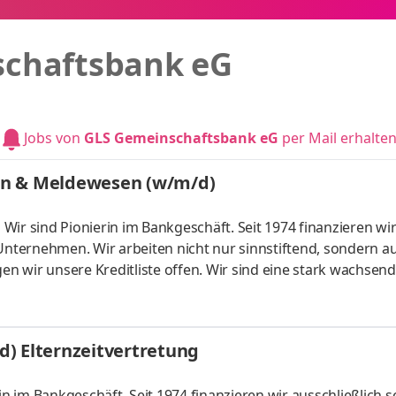
schaftsbank eG
Jobs von
GLS Gemeinschaftsbank eG
per Mail erhalte
en & Meldewesen (w/m/d)
Wir sind Pionierin im Bankgeschäft. Seit 1974 finanzieren wi
 Unternehmen. Wir arbeiten nicht nur sinnstiftend, sondern a
gen wir unsere Kreditliste offen. Wir sind eine stark wachsen
er erfährst Du mehr zu uns! Die Funktion trägt die
elkonforme und termingerechte Erstellung der Einzel- und
ität und Integrität der Finanzinformationen sicher und gewähr
) Elternzeitvertretung
eidungsträg
im Bankgeschäft. Seit 1974 finanzieren wir ausschließlich so