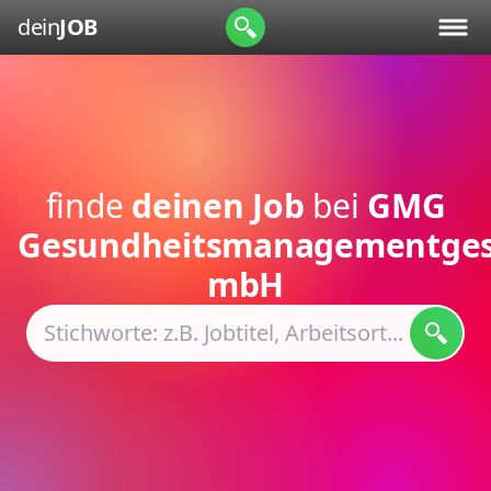
dein
JOB
finde
deinen Job
bei
GMG
Gesundheitsmanagementgese
mbH