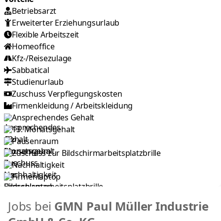
Betriebsarzt
Erweiterter Erziehungsurlaub
Flexible Arbeitszeit
Homeoffice
Kfz-/Reisezulage
Sabbatical
Studienurlaub
Zuschuss Verpflegungskosten
Firmenkleidung / Arbeitskleidung
Ansprechendes Gehalt
13. Monatsgehalt
Pausenraum
Zuschuss zur Bildschirmarbeitsplatzbrille
Nachhaltigkeit
Firmenlaptop
Jobs bei
GMN Paul Müller Industrie