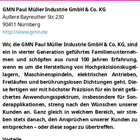
GMN Paul Müller Industrie GmbH & Co. KG
Äußere Bayreuther Str. 230
90411
Nürnberg
http://www.gmn.de
Wir, die GMN Paul Mül­ler In­dus­trie GmbH & Co. KG, sind
ein in vier­ter Ge­ne­ra­ti­on ge­führ­tes Fa­mi­li­en­un­ter­neh­
men und schöp­fen aus rund 100 Jah­ren Er­fah­rung,
wenn es um die Her­stel­lung von Hoch­prä­zi­si­ons­ku­gel­
la­gern, Ma­schi­nen­spin­deln, elek­tri­schen An­trie­ben,
Frei­läu­fen und be­rüh­rungs­lo­sen Dich­tun­gen geht. Die­
se fer­ti­gen wir mit höchs­ter Prä­zi­si­on für ein breit ge­fä­
cher­tes An­wen­dungs­spek­trum, ins­be­son­de­re für Son­
der­ap­pli­ka­tio­nen, streng nach den Wün­schen un­se­rer
Kun­den an. Ganz gleich in wel­chem Be­reich, wir stre­
ben stets da­nach, den An­sprü­chen un­se­rer Kun­den zu
ent­spre­chen – oder die­se so­gar zu über­tref­fen.
Vorteile