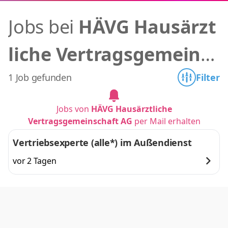
Jobs bei
HÄVG Hausärzt
liche Vertragsgemeinsc
haft AG
1 Job gefunden
Filter
Jobs von
HÄVG Hausärztliche
Vertragsgemeinschaft AG
per Mail erhalten
Vertriebsexperte (alle*) im Außendienst
vor 2 Tagen