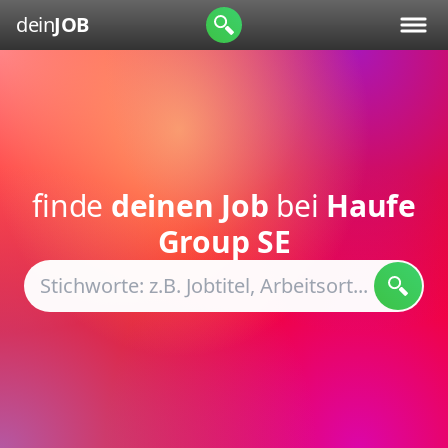
dein
JOB
finde
deinen Job
bei
Haufe
Group SE