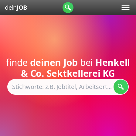
dein
JOB
finde
deinen Job
bei
Henkell
& Co. Sektkellerei KG