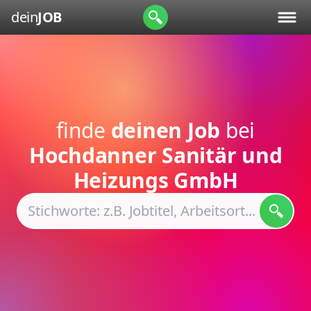
dein
JOB
finde
deinen Job
bei
Hochdanner Sanitär und
Heizungs GmbH