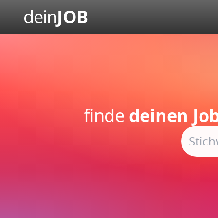
dein
JOB
finde
deinen Jo