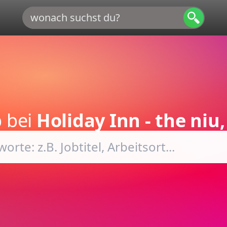
b
bei
Holiday Inn - the ni