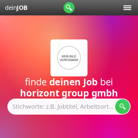
dein
JOB
finde
deinen Job
bei
horizont group gmbh