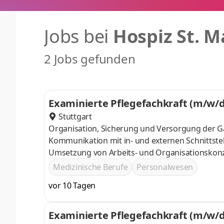
Jobs bei
Hospiz St. M
2 Jobs gefunden
Examinierte Pflegefachkraft (m/w/d
Stuttgart
Organisation, Sicherung und Versorgung der Gä
Kommunikation mit in- und externen Schnittst
Umsetzung von Arbeits- und Organisationskonze
Menschenbildes, Examinierter Gesundheits- und
Medizinische Berufe
Personalwesen
Altenpflegefachkraft (m/w/d) (mit Anerkennung
vor 10 Tagen
Examinierte Pflegefachkraft (m/w/d