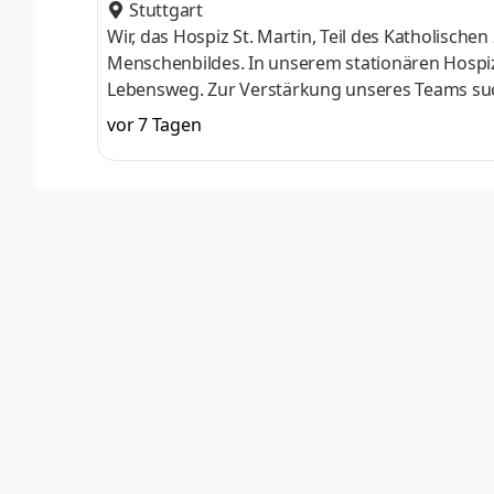
Stuttgart
Wir, das Hospiz St. Martin, Teil des Katholische
Menschen­bildes. In unserem stationären Hospiz
Lebensweg. Zur Verstärkung unseres Teams suche
oder Teilzeit Aufgaben Organisation, Sicherun
vor 7 Tagen
Zugehörigen Kommunikation mit in- und externe
Programm Umsetzung von Arbeits- und Organisa
christlichen Menschenbilde