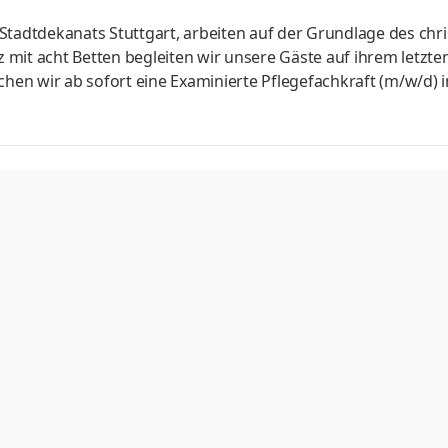
n Stadtdekanats Stuttgart, arbeiten auf der Grund­lage des chri
 mit acht Betten begleiten wir unsere Gäste auf ihrem letzte
n wir ab sofort eine Examinierte Pflegefachkraft (m/w/d) in
g und Versorgung der Gäste in allen Belangen Betreuung der 
n Schnittstellen Qualitätssicherung und Dokumentation im 
tionskonzepten Werteorientiertes Arbeiten auf der Grundl