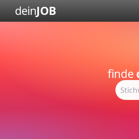
dein
JOB
finde