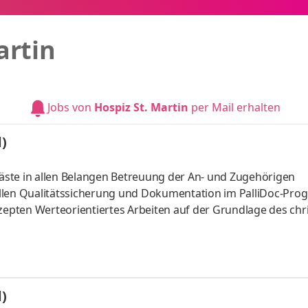
artin
Jobs von
Hospiz St. Martin
per Mail erhalten
)
ste in allen Belangen Betreuung der An- und Zugehörigen
ellen Qualitätssicherung und Dokumentation im PalliDoc-Pr
pten Werteorientiertes Arbeiten auf der Grundlage des chri
 Krankenpfleger/in (m/w/d), Pflegefachfrau / -fachmann (m/
)
)