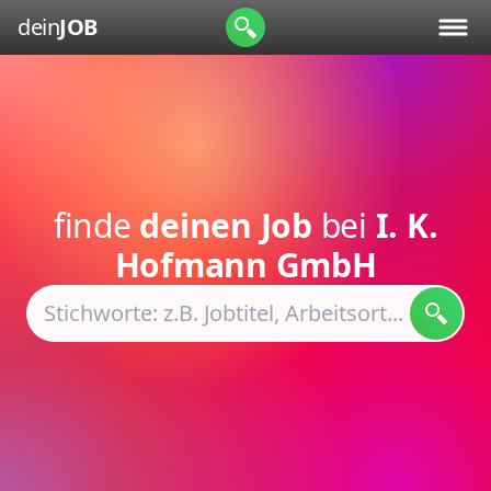
dein
JOB
finde
deinen Job
bei
I. K.
Hofmann GmbH