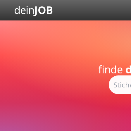
dein
JOB
finde
d