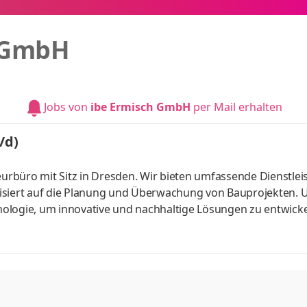
h GmbH
Jobs von
ibe Ermisch GmbH
per Mail erhalten
/d)
ieurbüro mit Sitz in Dresden. Wir bieten umfassende Dienstle
isiert auf die Planung und Überwachung von Bauprojekten. 
logie, um innovative und nachhaltige Lösungen zu entwickeln.
roßen Wert auf Qualität und Kundenzufriedenheit. Wir pflegen
kontinuierliche Weiterbildung fördert.