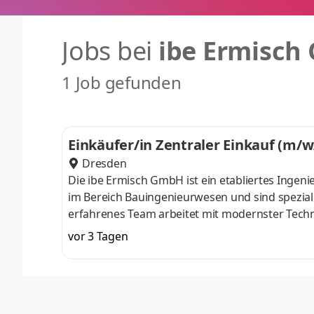
Jobs bei
ibe Ermisc
1 Job gefunden
Einkäufer/in Zentraler Einkauf (m/w
Dresden
Die ibe Ermisch GmbH ist ein etabliertes Ingen
im Bereich Bauingenieurwesen und sind spezial
erfahrenes Team arbeitet mit modernster Techno
Experten für Infrastrukturprojekte legen wir g
vor 3 Tagen
offene Unternehmenskultur, die Teamarbeit und 