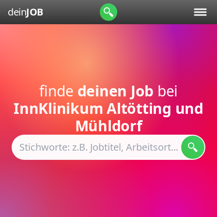
dein
JOB
finde
deinen Job
bei
InnKlinikum Altötting und
Mühldorf