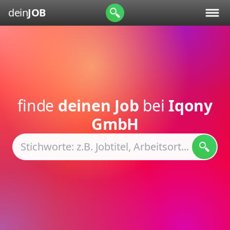
dein
JOB
finde
deinen Job
bei
Iqony
GmbH