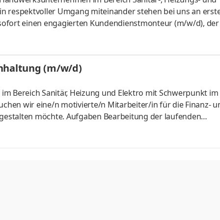
ein respektvoller Umgang miteinander stehen bei uns an erster
sofort einen engagierten Kundendienstmonteur (m/w/d), der
gaben Wartung, Inspektion und Instandsetzung von Sanitär-,
d Störungsbeseitigung an Heizungs- und Sanitäranlagen Rep
ewerblichen Bereich Installation und Austausch von Kompon
chhaltung (m/w/d)
n Arbeiten
im Bereich Sanitär, Heizung und Elektro mit Schwerpunkt im
en wir eine/n motivierte/n Mitarbeiter/in für die Finanz- u
gestalten möchte. Aufgaben Bearbeitung der laufenden
nk, Kasse) Erstellung von Umsatzsteuervoranmeldungen
ng Pflege der Personalstammdaten und Vorbereitung
Krankenkassen, Finanzamt und Berufsgenossenschaft Unter
abschlüssen Zusammenarbeit mit Steuerberatung und Behö