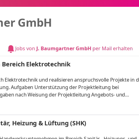
tner GmbH
Jobs von
J. Baumgartner GmbH
per Mail erhalten
 Bereich Elektrotechnik
h Elektrotechnik und realisieren anspruchsvolle Projekte in 
ng. Aufgaben Unterstützung der Projektleitung bei
fgaben nach Weisung der Projektleitung Angebots- und
lung von Korrespondenz Projektdokumentation und Ablage
ernen Abteilungen Profil Sie haben eine abgeschlossene
re Qualifikation, idealerweise im Bereich Elektrotechnik Ers
är, Heizung & Lüftung (SHK)
eil Sie sind sicher im Umgang mit MS Office Si
 Handwerksunternehmen im Bereich Sanitär-, Heizungs- und