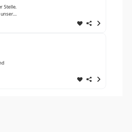
 Stelle.
 unsere
aratur-
enten
nd
stützung