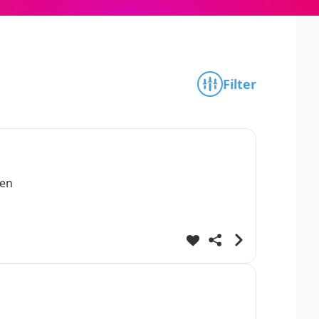
Filter
den
te