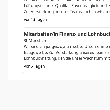
Lüftungstechnik. Qualität, Zuverlässigkeit und 
Zur Verstärkung unseres Teams suchen wir ab 
Kunden kompetent und freundlich betreut. Auf
vor 13 Tagen
Heizungs- und Lüftungsanlagen Fehlersuche un
und Kundendienstarbeiten im privaten sowie g
Mitarbeiter/in Finanz- und Lohnbu
und Anlagen Dokumentation der durchgeführte
München
Wir sind ein junges, dynamisches Unternehmen 
Baugewerbe. Zur Verstärkung unseres Teams such
Lohnbuchhaltung, der/die unser Wachstum mit
Finanzbuchhaltung (Debitoren, Kreditoren, Ba
vor 6 Tagen
Durchführung der Lohn- und Gehaltsabrechnu
personalrelevanter Dokumente Meldungen an 
bei der Vorbereitung von Monats- und Jahres