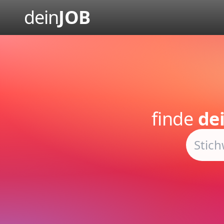
dein
JOB
finde
de