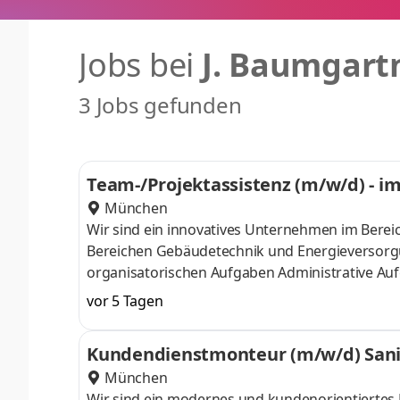
Jobs bei
J. Baumgar
3 Jobs gefunden
Team-/Projektassistenz (m/w/d) - im
München
Wir sind ein innovatives Unternehmen im Bereic
Bereichen Gebäudetechnik und Energieversorgu
organisatorischen Aufgaben Administrative Au
Rechnungserstellung Vorbereitung und Erstel
vor 5 Tagen
Kommunikation mit Kunden, Lieferanten und int
kaufmännische Ausbildung oder eine vergleichba
Kundendienstmonteur (m/w/d) Sanit
Berufserfahrung im Projektumfeld sind von Vort
München
Wir sind ein modernes und kundenorientiertes