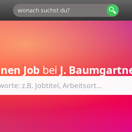
inen Job
bei
J. Baumgart