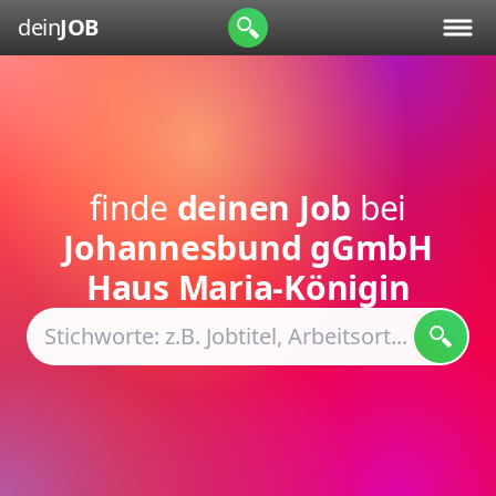
dein
JOB
finde
deinen Job
bei
Johannesbund gGmbH
Haus Maria-Königin