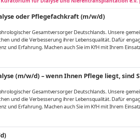
 Kuratorium für Dialyse und Nierentransplantation e.V.
alyse oder Pflegefachkraft (m/w/d)
nephrologischer Gesamtversorger Deutschlands. Unsere gem
hen und die Verbesserung ihrer Lebensqualität. Dafür enga
enz und Erfahrung. Machen auch Sie im KfH mit Ihrem Einsat
rt Arbeitszeit: Teilzeit (23,06 Stunden/Woche) Eintrittsdatum:
ls Teil des Pflegeteams und unterstützen bei den vielfältige
ysepatienten. Ihre Aufgaben reichen von der Vorbereitung d
lyse (m/w/d) – wenn Ihnen Pflege liegt, sind S
nephrologischer Gesamtversorger Deutschlands. Unsere gem
hen und die Verbesserung ihrer Lebensqualität. Dafür enga
enz und Erfahrung. Machen auch Sie im KfH mit Ihrem Einsat
urg Arbeitszeit: Vollzeit / Teilzeit – (befristet auf 2 Jahre -
inbarung Aufgaben Sie arbeiten als Teil des Pflegeteams und
d um die Versorgung unserer Dialysepatienten, ggf. nach eine
d)
g