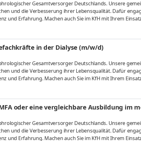
nephrologischer Gesamtversorger Deutschlands. Unsere gem
hen und die Verbesserung ihrer Lebensqualität. Dafür enga
enz und Erfahrung. Machen auch Sie im KfH mit Ihrem Einsat
 Arbeitszeit: Vollzeit / Teilzeit Eintrittsdatum: nach Vereinb
 Sprechstunde. Sie führen Blutentnahmen durch, übernehmen
ameter. Sie führen eine umfassende Dokumentation durch. S
fachkräfte in der Dialyse (m/w/d)
nephrologischer Gesamtversorger Deutschlands. Unsere gem
hen und die Verbesserung ihrer Lebensqualität. Dafür enga
enz und Erfahrung. Machen auch Sie im KfH mit Ihrem Einsat
z-Losse-Zentrum Münster Arbeitszeit: Vollzeit / Teilzeit
bulante Betreuung chronisch kranker Patient*innen in der 
g von Dialysebehandlungen Fachgerechte Versorgung und P
MFA oder eine vergleichbare Ausbildung im m
 mit unsere
nephrologischer Gesamtversorger Deutschlands. Unsere gem
hen und die Verbesserung ihrer Lebensqualität. Dafür enga
enz und Erfahrung. Machen auch Sie im KfH mit Ihrem Einsat