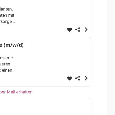
lanten,
nten mit
rsorger
se (m/w/d)
einsame
gieren
z einen
h
er
bis zur
per Mail erhalten