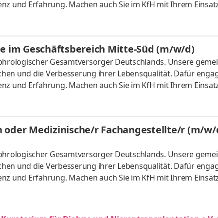
enz und Erfahrung. Machen auch Sie im KfH mit Ihrem Einsat
eim Arbeitszeit: Vollzeit / Teilzeit (zunächst befristet für 2 
m: nach Vereinbarung Aufgaben Sie arbeiten als Teil des Pfle
n rund um die Versorgung unserer Dialysepatienten. Ihre Auf
te im Geschäftsbereich Mitte-Süd (m/w/d)
nephrologischer Gesamtversorger Deutschlands. Unsere gem
hen und die Verbesserung ihrer Lebensqualität. Dafür enga
enz und Erfahrung. Machen auch Sie im KfH mit Ihrem Einsat
n Franken, Thüringen, Schwaben Arbeitszeit: Vollzeit / Teilzei
ab sofort Aufgaben Als Springer arbeiten Sie als Teil des Pf
 rund um die Versorgung unserer Dialysepatientinnen und -p
 oder Medizinische/r Fachangestellte/r (m/w/
nephrologischer Gesamtversorger Deutschlands. Unsere gem
hen und die Verbesserung ihrer Lebensqualität. Dafür enga
enz und Erfahrung. Machen auch Sie im KfH mit Ihrem Einsat
Longerich Arbeitszeit: Vollzeit / Teilzeit Eintrittsdatum: nac
s Pflegeteams und unterstützen bei den vielfältigen Aufgaben
ter Einhaltung der geltenden Standards und Richtlinien. Mit