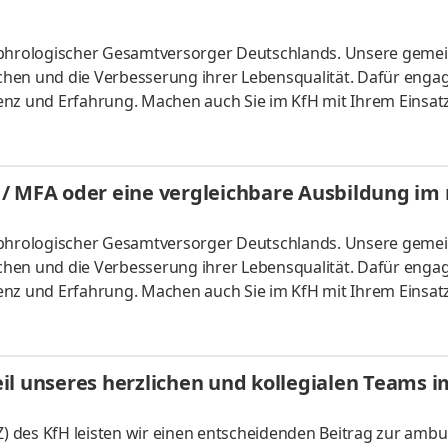
nephrologischer Gesamtversorger Deutschlands. Unsere gem
hen und die Verbesserung ihrer Lebensqualität. Dafür enga
enz und Erfahrung. Machen auch Sie im KfH mit Ihrem Einsat
da Arbeitszeit: Vollzeit Eintrittsdatum: nach Vereinbarung A
nalentwicklung des Pflege-Teams. Sie verantworten die
tützung inkl. Urlaubsplanung und Ausfallmanagement. Sie s
/ MFA oder eine vergleichbare Ausbildung im
ltung von
nephrologischer Gesamtversorger Deutschlands. Unsere gem
hen und die Verbesserung ihrer Lebensqualität. Dafür enga
enz und Erfahrung. Machen auch Sie im KfH mit Ihrem Einsat
 Arbeitszeit: Vollzeit / Teilzeit Eintrittsdatum: nach Vereinba
hbereitung von Dialysebehandlungen Beurteilen Sie den
d der Dialyse und leisten Sie einen entscheidenden Beitrag 
il unseres herzlichen und kollegialen Teams i
 von
 des KfH leisten wir einen entscheidenden Beitrag zur ambu