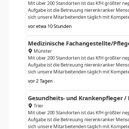
Mit über 200 Standorten ist das KfH größter 
Aufgabe ist die Betreuung nierenkranker Mensc
sich unsere Mitarbeitenden täglich mit Kompet
Unterschied! Einsatzort: KfH-Nierenzentrum Fulda
vor etwa 10 Stunden
Aufgaben Sie organisieren die nephrologische
Aufbereitung von Proben und erheben Vitalpar
Medizinische Fachangestellte/Pflege
bearbeiten Patientenakten. Sie sind im Bereich
Münster
Mit über 200 Standorten ist das KfH größter 
Aufgabe ist die Betreuung nierenkranker Mensc
sich unsere Mitarbeitenden täglich mit Kompet
Unterschied! Einsatzort: KfH-Nierenzentrum Hein
vor 2 Tagen
Eintrittsdatum: nach Vereinbarung Aufgaben Am
Vorbereitung, Durchführung und Nachbereitun
Gesundheits- und Krankenpfleger / 
der Patient*innen Empathische Kommunikation
Trier
Mit über 200 Standorten ist das KfH größter 
Aufgabe ist die Betreuung nierenkranker Mensc
sich unsere Mitarbeitenden täglich mit Kompet