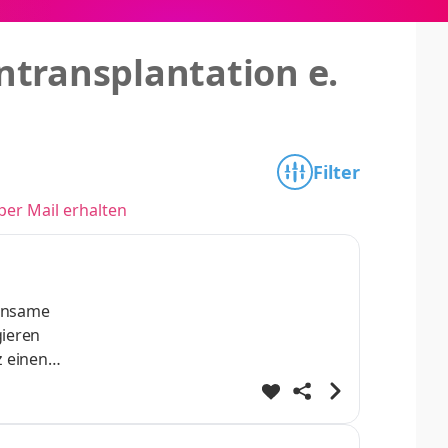
ntransplantation e.
Filter
per Mail erhalten
einsame
gieren
z einen
 Aufgaben
n des
lung des