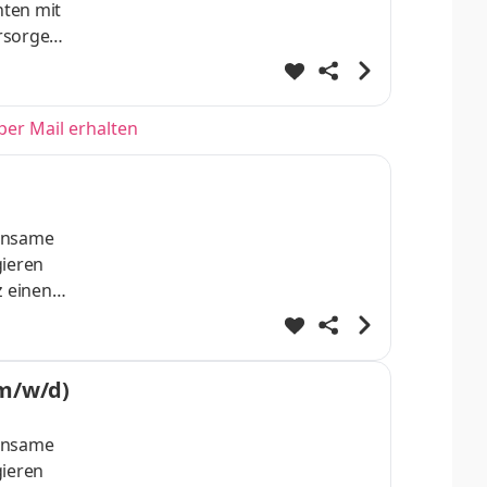
nten mit
rsorger
rung
per Mail erhalten
einsame
gieren
z einen
Jahre,
rungen
(m/w/d)
einsame
gieren