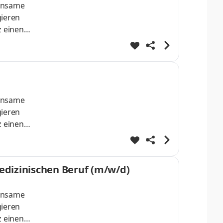
einsame
gieren
z einen
arung
 die
ie
einsame
gieren
z einen
Dialyse
flege
edizinischen Beruf (m/w/d)
einsame
gieren
z einen