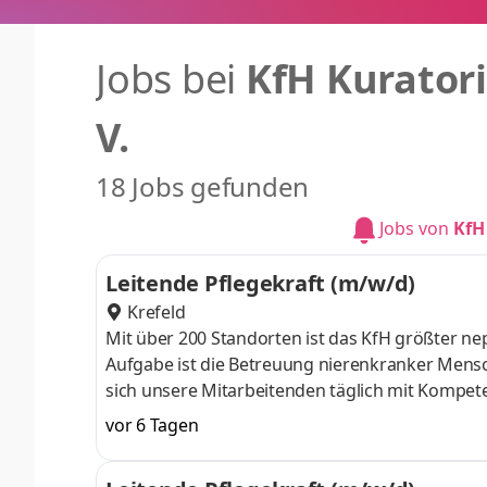
Jobs bei
KfH Kuratori
V.
18 Jobs gefunden
Jobs von
KfH
Leitende Pflegekraft (m/w/d)
Krefeld
Mit über 200 Standorten ist das KfH größter 
Aufgabe ist die Betreuung nierenkranker Mensc
sich unsere Mitarbeitenden täglich mit Kompet
Unterschied! Einsatzort: KfH-Nierenzentrum Kre
vor 6 Tagen
Eigenständige Leitung und Organisation eines P
Zentrums in zielorientierter Zusammenarbeit mi