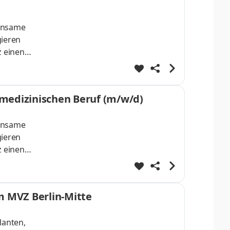
einsame
gieren
z einen
ufgaben
ind
 medizinischen Beruf (m/w/d)
einsame
gieren
z einen
rung
zu deren
m MVZ Berlin-Mitte
lanten,