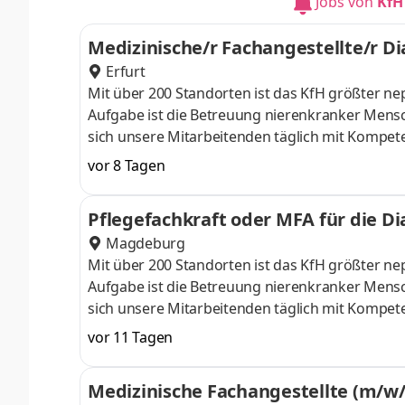
Jobs von
KfH
Engagement setzen Sie sich dafür ein,
Medizinische/r Fachangestellte/r Di
Erfurt
Mit über 200 Standorten ist das KfH größter 
Aufgabe ist die Betreuung nierenkranker Mensc
sich unsere Mitarbeitenden täglich mit Kompet
Unterschied! Einsatzort: KfH-Nierenzentrum Erfu
vor 8 Tagen
oder nach Vereinbarung Aufgaben Sie arbeiten a
Aufgaben rund um die Versorgung unserer Dial
Pflegefachkraft oder MFA für die Dia
Behandlungsplatzes über die Punktion bis z
Magdeburg
Mit über 200 Standorten ist das KfH größter 
Aufgabe ist die Betreuung nierenkranker Mensc
sich unsere Mitarbeitenden täglich mit Kompet
Unterschied! Einsatzort: KfH-Nierenzentrum Magdeb
vor 11 Tagen
Elternzeitvertretung) Eintrittsdatum: nach Vere
unterstützen bei den vielfältigen Aufgaben run
Medizinische Fachangestellte (m/w/
angemessenen und strukturierten Einarbeitun