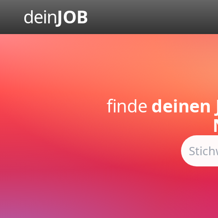
dein
JOB
finde
deinen 