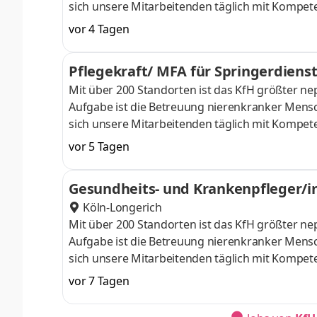
sich unsere Mitarbeitenden täglich mit Kompet
Unterschied! Einsatzort: KfH-Nierenzentrum Forchh
vor 4 Tagen
mit der Option auf Verlängerung) Eintrittsdatu
und unterstützen bei den vielfältigen Aufgabe
Pflegekraft/ MFA für Springerdiens
reichen von der Vorbereitung
Mit über 200 Standorten ist das KfH größter 
Aufgabe ist die Betreuung nierenkranker Mensc
sich unsere Mitarbeitenden täglich mit Kompet
Unterschied! Einsatz in Region: KfH-Nierenzentre
vor 5 Tagen
(jedoch mindestens 23 Stunden) Eintrittsdatum: 
und unterstützen bei den vielfältigen Aufgaben
Gesundheits- und Krankenpfleger/in
Sie unterstützen die lokalen
Köln-Longerich
Mit über 200 Standorten ist das KfH größter 
Aufgabe ist die Betreuung nierenkranker Mensc
sich unsere Mitarbeitenden täglich mit Kompet
Unterschied! Einsatzort: KfH-Nierenzentrum Köln-
vor 7 Tagen
Vereinbarung Aufgaben Sie arbeiten als Teil de
um die Versorgung unserer Dialysepatienten un