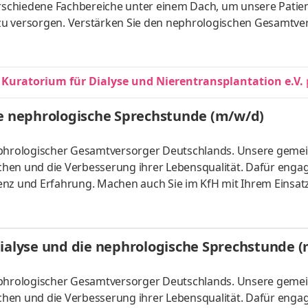
verschiedene Fachbereiche unter einem Dach, um unsere Patie
zu versorgen. Verstärken Sie den nephrologischen Gesamtve
ienten umfassend zu behandeln. Einsatzort: MVZ KfH-
lzeit / Teilzeit Eintrittsdatum: ab sofort oder nach Vereinba
etreuung der Patienten. Organisation und Koordination des
 Kuratorium für Dialyse und Nierentransplantation e.V.
. Terminv
ie nephrologische Sprechstunde (m/w/d)
nephrologischer Gesamtversorger Deutschlands. Unsere gem
hen und die Verbesserung ihrer Lebensqualität. Dafür enga
enz und Erfahrung. Machen auch Sie im KfH mit Ihrem Einsat
eim Arbeitszeit: Vollzeit / Teilzeit (zunächst befristet für 2 
m: nach Vereinbarung Aufgaben Sie arbeiten in unserer
nzentrums Forchheim. Sie kümmern sich um Terminvereinba
Dialyse und die nephrologische Sprechstunde 
gen.
nephrologischer Gesamtversorger Deutschlands. Unsere gem
hen und die Verbesserung ihrer Lebensqualität. Dafür enga