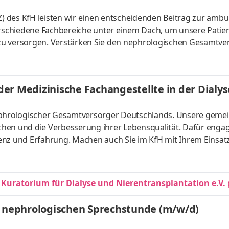
 des KfH leisten wir einen entscheidenden Beitrag zur ambu
verschiedene Fachbereiche unter einem Dach, um unsere Patie
zu versorgen. Verstärken Sie den nephrologischen Gesamtve
ienten umfassend zu behandeln. Einsatzort: MVZ KfH-
/ Teilzeit Eintrittsdatum: nach Vereinbarung Aufgaben
er Patient*innen bei Fragen Blutabnahmen, Infusionen,
er Medizinische Fachangestellte in der Dialy
Durchführung von Aufgaben au
nephrologischer Gesamtversorger Deutschlands. Unsere gem
hen und die Verbesserung ihrer Lebensqualität. Dafür enga
enz und Erfahrung. Machen auch Sie im KfH mit Ihrem Einsat
erg-West Arbeitszeit: Vollzeit / Teilzeit Eintrittsdatum: nac
hpartner betreuen Sie unsere Patienten in allen Phasen ihr
der Vorbereitung des Behandlungsplatzes über die Punktion 
 Kuratorium für Dialyse und Nierentransplantation e.V.
r nephrologischen Sprechstunde (m/w/d)