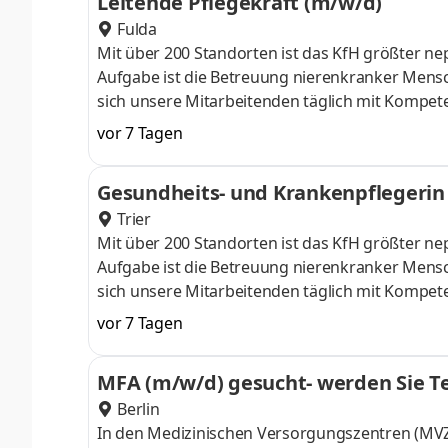
Leitende Pflegekraft (m/w/d)
Personaleinsatzplans und der h
Fulda
Mit über 200 Standorten ist das KfH größter 
Aufgabe ist die Betreuung nierenkranker Mensc
sich unsere Mitarbeitenden täglich mit Kompet
Unterschied! Einsatzort: KfH-Nierenzentrum Ful
vor 7 Tagen
Sie übernehmen die Personalführung und Perso
Personaleinsatzplanung mittels Softwareunters
Gesundheits- und Krankenpflegerin 
mitverantwortlich für die Umsetzung und Einha
Trier
Mit über 200 Standorten ist das KfH größter 
Aufgabe ist die Betreuung nierenkranker Mensc
sich unsere Mitarbeitenden täglich mit Kompet
Unterschied! Einsatzort: KfH-Nierenzentrum Trier
vor 7 Tagen
Aufgaben Vorbereitung, Durchführung und Nac
Allgemeinzustand unserer Patient*innen währen
MFA (m/w/d) gesucht- werden Sie Te
Wohlbefinden Organisation und Durchführung
Berlin
In den Medizinischen Versorgungszentren (MVZ)