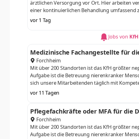
ärztlichen Versorgung vor Ort. Hier arbeiten 
einer kontinuierlichen Behandlung umfassend 
als MVZ-Mitarbeiter und helfen Sie, unsere Pat
vor 1 Tag
Gesundheitszentrum Berlin-Mitte Arbeitszeit: Vol
Aufgaben Zuständig für den Empfang und die B
Jobs von
KfH
Ambulanzbetriebs. Administrative Aufgaben u.a
Medizinische Fachangestellte für d
Forchheim
Mit über 200 Standorten ist das KfH größter 
Aufgabe ist die Betreuung nierenkranker Mensc
sich unsere Mitarbeitenden täglich mit Kompet
Unterschied! Einsatzort: KfH-Nierenzentrum Forchh
vor 11 Tagen
mit der Option auf Verlängerung) Eintrittsdatu
Nephrologischen Sprechstunde des KfH-Niere
Pflegefachkräfte oder MFA für die 
und unterstützen unsere Patient*innen bei Fra
Forchheim
Mit über 200 Standorten ist das KfH größter 
Aufgabe ist die Betreuung nierenkranker Mensc