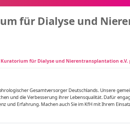
um für Dialyse und Niere
 Kuratorium für Dialyse und Nierentransplantation e.V.
nephrologischer Gesamtversorger Deutschlands. Unsere gem
hen und die Verbesserung ihrer Lebensqualität. Dafür enga
enz und Erfahrung. Machen auch Sie im KfH mit Ihrem Einsat
feld Arbeitszeit: Vollzeit Eintrittsdatum: nach Vereinbarung
flegeteams in der Dialyse mit Klinikkooperation. Organisatio
t der ärztlichen und der kaufmännischen Leitung. Sicherstel