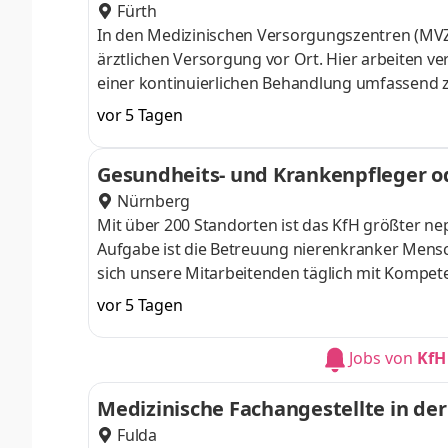
Fürth
In den Medizinischen Versorgungszentren (MVZ)
ärztlichen Versorgung vor Ort. Hier arbeiten 
einer kontinuierlichen Behandlung umfassend 
als MVZ-Mitarbeiter und helfen Sie, unsere Pat
vor 5 Tagen
Gesundheitszentrum Fürth Arbeitszeit: Vollzeit 
Terminvereinbarungen und Unterstützung unser
Gesundheits- und Krankenpfleger od
Injektionsgabe, Impfungen Organisation und 
Nürnberg
Mit über 200 Standorten ist das KfH größter 
Aufgabe ist die Betreuung nierenkranker Mensc
sich unsere Mitarbeitenden täglich mit Kompet
Unterschied! Einsatzort: KfH-Nierenzentrum Nürnb
vor 5 Tagen
Vereinbarung Aufgaben Als kompetenter Ansprec
Dialysebehandlung. Ihre Aufgaben reichen von 
Jobs von
KfH
Dokumentation der erreichten Werte. Sie über
Medizinische Fachangestellte in de
Fulda