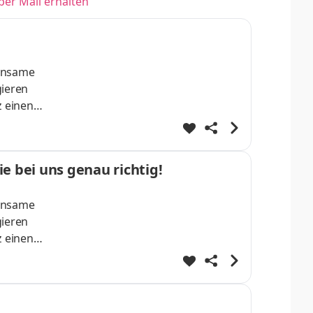
per Mail erhalten
einsame
gieren
z einen
 sofort
n
es
ie bei uns genau richtig!
einsame
gieren
z einen
r