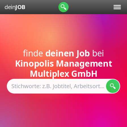
dein
JOB
finde
deinen Job
bei
Kinopolis Management
Multiplex GmbH