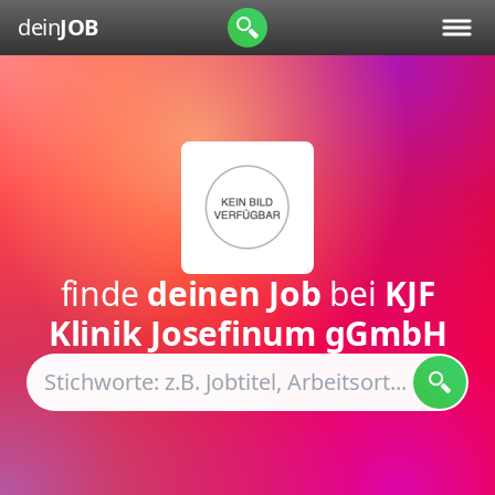
dein
JOB
finde
deinen Job
bei
KJF
Klinik Josefinum gGmbH